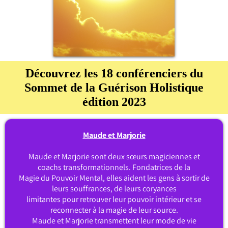
Découvrez les 18 conférenciers du
Sommet de la Guérison Holistique
édition 2023
Maude et Marjorie
Maude et Marjorie sont deux sœurs magiciennes et
coachs transformationnels. Fondatrices de la
Magie du Pouvoir Mental, elles aident les gens à sortir de
leurs souffrances, de leurs coryances
limitantes pour retrouver leur pouvoir intérieur et se
reconnecter à la magie de leur source.
Maude et Marjorie transmettent leur mode de vie