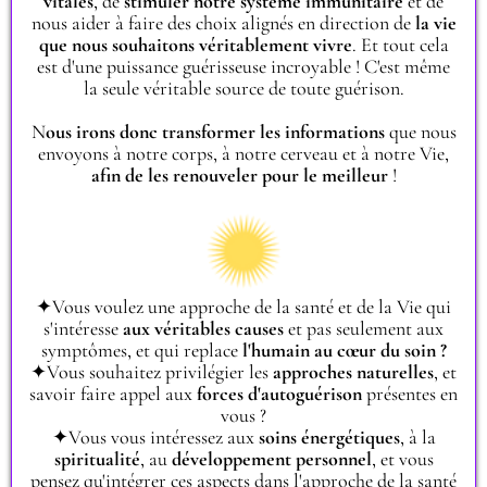
vitales
, de
stimuler notre système immunitaire
et de
nous aider à faire des choix alignés en direction de
la vie
que nous souhaitons véritablement vivre
. Et tout cela
est d'une puissance guérisseuse incroyable ! C'est même
la seule véritable source de toute guérison.
N
ous irons donc transformer les informations
que nous
envoyons à notre corps, à notre cerveau et à notre Vie,
afin de les renouveler pour le meilleur
!
✦Vous voulez une approche de la santé et de la Vie qui
s'intéresse
aux véritables causes
et pas seulement aux
symptômes, et qui replace
l'humain au cœur du soin ?
✦Vous souhaitez privilégier les
approches naturelles
, et
savoir faire appel aux
forces d'autoguérison
présentes en
vous ?
✦Vous vous intéressez aux
soins énergétiques
, à la
spiritualité
, au
développement personnel
, et vous
pensez qu'intégrer ces aspects dans l'approche de la santé