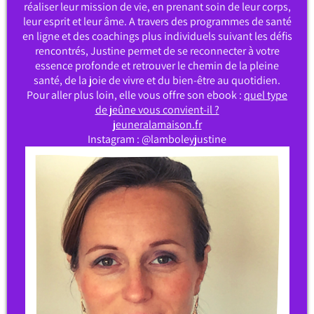
réaliser leur mission de vie, en prenant soin de leur corps,
leur esprit et leur âme. A travers des programmes de santé
en ligne et des coachings plus individuels suivant les défis
rencontrés, Justine permet de se reconnecter à votre
essence profonde et retrouver le chemin de la pleine
santé, de la joie de vivre et du bien-être au quotidien.
Pour aller plus loin, elle vous offre son ebook :
quel type
de jeûne vous convient-il ?
jeuneralamaison.fr
Instagram : @lamboleyjustine