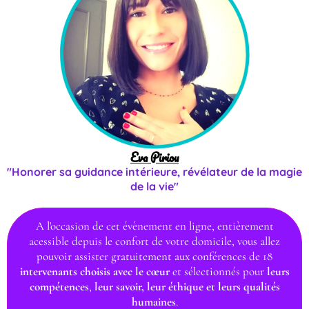
Eva Piriou
"Honorer sa guidance intérieure, révélateur de la magie
de la vie"
A l'occasion de cet évènement en ligne, entièrement
acessible depuis le confort de votre domicile, vous allez
pouvoir assister gratuitement aux conférences de 18
intervenants choisis avec le cœur
et sélectionnés pour
leurs
compétences
,
leur savoir, leur éthique et leurs qualités
humaines
.