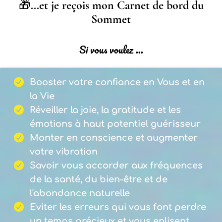
🎁
...et je reçois mon Carnet de bord du
Sommet
Si vous voulez ...
Booster votre confiance en Vous et en
la Vie
Réveiller la joie, la gratitude et les
émotions à haut potentiel guérisseur
Monter en conscience et augmenter
votre vibration
Savoir vous accorder aux fréquences
de la santé, du bien-être et de
l'abondance naturelle
Eviter les erreurs qui vous font perdre
un temps précieux et vous enlisent